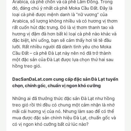
Arabica, cà phê chồn và cà phê Lâm Đồng. Trong
đó, đáng chú ý nhất cà phê Moka Cầu Đất. Đây là
loại cà phê được mệnh danh là “nữ vương” của
Arabica, số lượng không nhiều và có hương vị thơm
rất cuốn hút đặc trưng. Đó là vị thơm thanh tao và
hương vị đậm đà hơn bất kì loại cà phê nào khác và
đặc biệt, khi uống, bạn sẽ cảm thấy hơi tê tê đầu
lưỡi. Rất nhiều người đã dành tình yêu cho Moka
Cầu Đất – cà phê Đà Lạt này nên nó đã trở thành
một đặc sản của Đà Lạt được lựa chọn thứ hai sau
hồng treo gió.
DacSanDaLat.com cung cấp đặc sản Đà Lạt tuyển
chọn, chính gốc, chuẩn vị ngon khó cưỡng
Những ai đã thưởng thức đặc sản Đà Lạt như hồng
treo gió rồi thì đều có chung một cảm nhận là nhớ
mãi cái hương vị của nó. Nhưng làm sao để có thể
mua được đặc sản chính hiệu Đà Lạt, chuẩn gốc và
có vị ngon khó cưỡng bất cứ lúc nào?