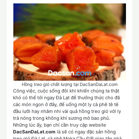
Hồng treo gió chất lượng tại DacSanDaLat.com
Công việc, cuộc sống đôi khi khiến chúng ta thật
khó có thể tới ngay Đà Lạt để thưởng thức cho đã
các món ngon ở đây, để uống một ly cà phê tê tê
đầu lưỡi hay nhâm nhi vài quả hồng treo gió với ly
trà nóng trong không khí sương mờ bao phủ.
Những lúc ấy, bạn chỉ cần truy cập website
DacSanDaLat.com
là sẽ có ngay đặc sản hồng
treo gió Đà Lạt, cà phê Moka Cầu Đất giao tận nhà,