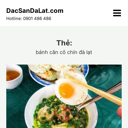
Skip
DacSanDaLat.com
to
content
Hotline: 0901 486 486
Thẻ:
bánh căn cô chín đà lạt