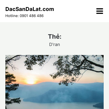
Skip
DacSanDaLat.com
to
content
Hotline: 0901 486 486
Thẻ:
D'ran