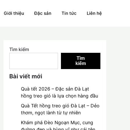
Giới thiệu
Đặc sản
Tin tức
Liên hệ
Tìm kiếm
Tìm
kiếm
Bài viết mới
Quà tết 2026 – Đặc sản Đà Lạt
hồng treo gió là lựa chọn hàng đầu
Quà Tết hồng treo gió Đà Lạt – Dẻo
thơm, ngọt lành từ tự nhiên
Khám phá Đèo Ngoạn Mục, cung
đường đẹp và hùng vĩ như cái tên