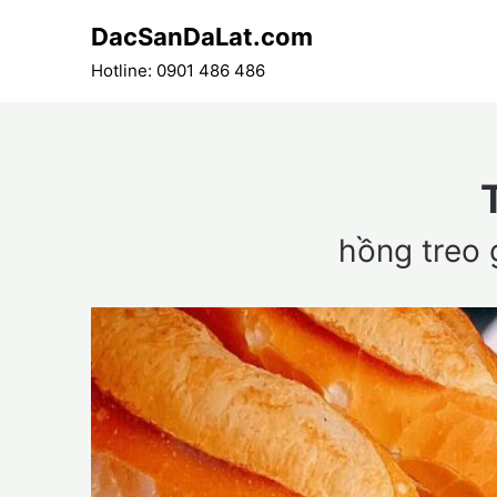
Skip
DacSanDaLat.com
to
content
Hotline: 0901 486 486
hồng treo 