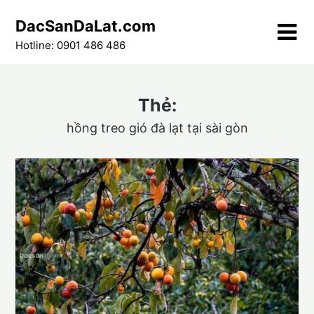
Skip
DacSanDaLat.com
to
content
Hotline: 0901 486 486
Thẻ:
hồng treo gió đà lạt tại sài gòn