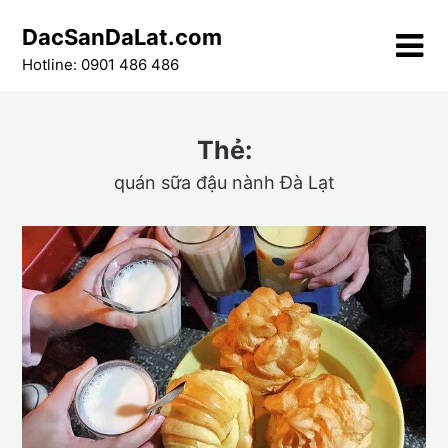
Skip
DacSanDaLat.com
to
content
Hotline: 0901 486 486
Thẻ:
quán sữa đậu nành Đà Lạt