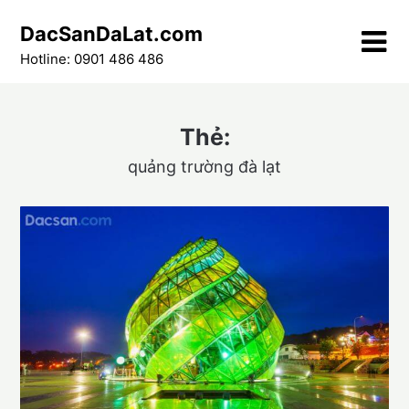
Skip
DacSanDaLat.com
to
content
Hotline: 0901 486 486
Thẻ:
quảng trường đà lạt