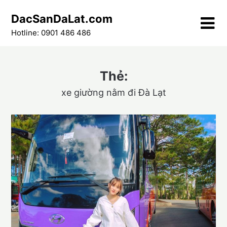
Skip
DacSanDaLat.com
to
content
Hotline: 0901 486 486
Thẻ:
xe giường nằm đi Đà Lạt