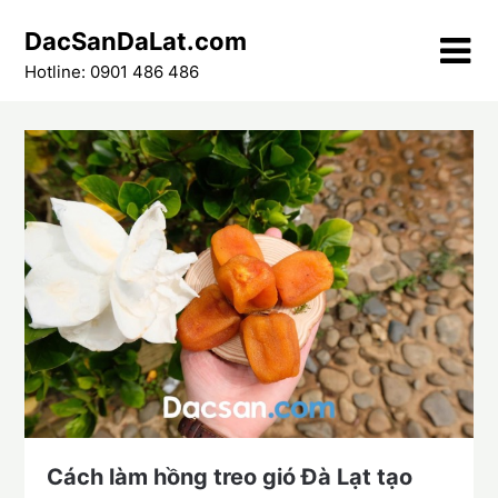
Skip
DacSanDaLat.com
to
content
Hotline: 0901 486 486
Cách làm hồng treo gió Đà Lạt tạo