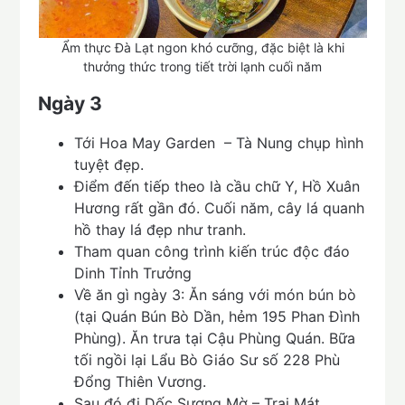
Ẩm thực Đà Lạt ngon khó cưỡng, đặc biệt là khi
thưởng thức trong tiết trời lạnh cuối năm
Ngày 3
Tới Hoa May Garden – Tà Nung chụp hình
tuyệt đẹp.
Điểm đến tiếp theo là cầu chữ Y, Hồ Xuân
Hương rất gần đó. Cuối năm, cây lá quanh
hồ thay lá đẹp như tranh.
Tham quan công trình kiến trúc độc đáo
Dinh Tỉnh Trưởng
Về ăn gì ngày 3: Ăn sáng với món bún bò
(tại Quán Bún Bò Dần, hẻm 195 Phan Đình
Phùng). Ăn trưa tại Cậu Phùng Quán. Bữa
tối ngồi lại Lẩu Bò Giáo Sư số 228 Phù
Đổng Thiên Vương.
Sau đó đi Dốc Sương Mờ – Trại Mát,