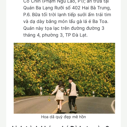
Cô Chín (Phạm Ngũ Lão, P1); ăn trưa tại
Quán Ba Lạng Rưỡi số 402 Hai Bà Trưng,
P.6. Bữa tối trời lạnh tiếp sưởi ấm trái tim
và dạ dày bắng món lẩu gà lá é Ba Toa.
Quán này tọa lạc trên đường đường 3
tháng 4, phường 3, TP Đà Lạt.
Hoa dã quỳ đẹp mê hồn