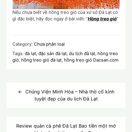
Nếu chưa biết về hồng treo gió của xứ sở Đà Lạt có
gì đặc biệt, hãy đọc ngay ở bài viết: “
Hồng treo gió
“
Category:
Chưa phân loại
Tags:
đà lạt
,
đặc sản đà lạt
,
du lịch đà lạt
,
hồng treo
gió
,
hồng treo gió đà lạt
,
hồng treo gió Dacsan.com
Điều
hướng
Chủng Viện Minh Hòa – Nhà thờ cổ kính
tuyệt đẹp của du lịch Đà Lạt
bài
viết
Review quán cà phê Đà Lạt Bao tiền một mớ