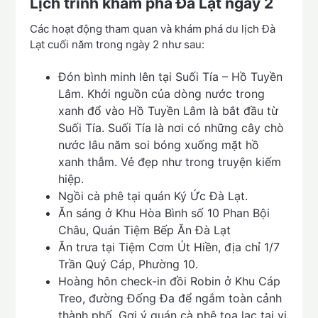
Lịch trình khám phá Đà Lạt ngày 2
Các hoạt động tham quan và khám phá du lịch Đà
Lạt cuối năm trong ngày 2 như sau:
Đón bình minh lên tại Suối Tía – Hồ Tuyền
Lâm. Khởi nguồn của dòng nước trong
xanh đổ vào Hồ Tuyền Lâm là bắt đầu từ
Suối Tía. Suối Tía là nơi có những cây chò
nước lâu năm soi bóng xuống mặt hồ
xanh thẫm. Vẻ đẹp như trong truyện kiếm
hiệp.
Ngồi cà phê tại quán Ký Ức Đà Lạt.
Ăn sáng ở Khu Hòa Bình số 10 Phan Bội
Châu, Quán Tiệm Bếp Ăn Đà Lạt
Ăn trưa tại Tiệm Cơm Út Hiền, địa chỉ 1/7
Trần Quý Cáp, Phường 10.
Hoàng hôn check-in đồi Robin ở Khu Cáp
Treo, đường Đống Đa để ngắm toàn cảnh
thành phố. Gợi ý quán cà phê tọa lạc tại vị