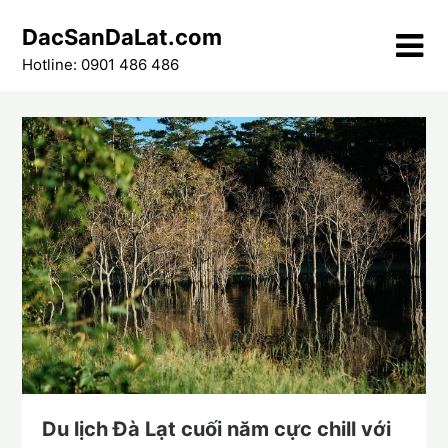
Skip
DacSanDaLat.com
to
content
Hotline: 0901 486 486
Du lịch Đà Lạt cuối năm cực chill với