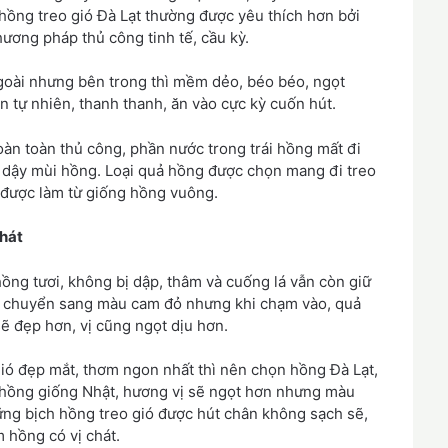
 hồng treo gió Đà Lạt thường được yêu thích hơn bởi
hương pháp thủ công tinh tế, cầu kỳ.
goài nhưng bên trong thì mềm dẻo, béo béo, ngọt
n tự nhiên, thanh thanh, ăn vào cực kỳ cuốn hút.
oàn toàn thủ công, phần nước trong trái hồng mất đi
và dậy mùi hồng. Loại quả hồng được chọn mang đi treo
 được làm từ giống hồng vuông.
chát
ồng tươi, không bị dập, thâm và cuống lá vẫn còn giữ
i chuyển sang màu cam đỏ nhưng khi chạm vào, quả
sẽ đẹp hơn, vị cũng ngọt dịu hơn.
ió đẹp mắt, thơm ngon nhất thì nên chọn hồng Đà Lạt,
ó hồng giống Nhật, hương vị sẽ ngọt hơn nhưng màu
hững bịch hồng treo gió được hút chân không sạch sẽ,
 hồng có vị chát.