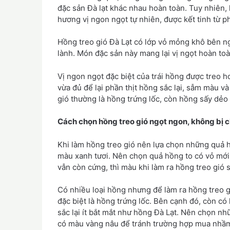
đặc sản Đà lạt khác nhau hoàn toàn. Tuy nhiên,
hương vị ngon ngọt tự nhiên, được kết tinh từ p
Hồng treo gió Đà Lạt có lớp vỏ mỏng khô bên n
lành. Món đặc sản này mang lại vị ngọt hoàn toà
Vị ngon ngọt đặc biệt của trái hồng được treo h
vừa đủ để lại phần thịt hồng sắc lại, sẫm màu 
gió thường là hồng trứng lốc, còn hồng sấy dẻo
Cách chọn hồng treo gió ngọt ngon, không bị 
Khi làm hồng treo gió nên lựa chọn những quả h
màu xanh tươi. Nên chọn quả hồng to có vỏ mớ
vẫn còn cứng, thì màu khi làm ra hồng treo gió 
Có nhiều loại hồng nhưng để làm ra hồng treo g
đặc biệt là hồng trứng lốc. Bên cạnh đó, còn c
sắc lại ít bắt mắt như hồng Đà Lạt. Nên chọn n
có màu vàng nâu để tránh trường hợp mua nhầm