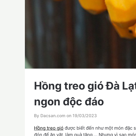
Hồng treo gió Đà Lạ
ngon độc đáo
By Dacsan.com on
19/03/2023
Hồng treo gió
được biết đến như một món đặc sả
đón để ăn vặt, làm quà tặng,… Nhưng vì sao món