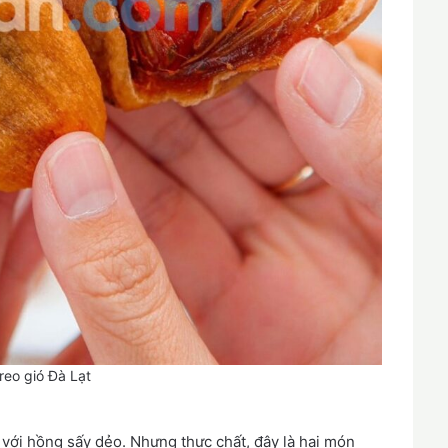
reo gió Đà Lạt
 với hồng sấy dẻo. Nhưng thực chất, đây là hai món