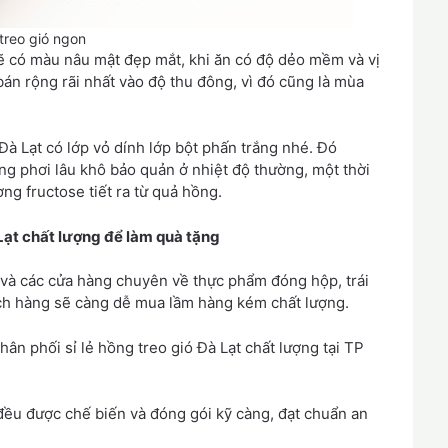
treo gió ngon
ẽ có màu nâu mật đẹp mắt, khi ăn có độ dẻo mềm và vị
án rộng rãi nhất vào độ thu đông, vì đó cũng là mùa
Đà Lạt có lớp vỏ dính lớp bột phấn trắng nhé. Đó
ng phơi lâu khô bảo quản ở nhiệt độ thường, một thời
ng fructose tiết ra từ quả hồng.
ạt chất lượng để làm quà tặng
 và các cửa hàng chuyên về thực phẩm đóng hộp, trái
ch hàng sẽ càng dễ mua lầm hàng kém chất lượng.
ân phối sỉ lẻ hồng treo gió Đà Lạt chất lượng tại TP
đều được chế biến và đóng gói kỹ càng, đạt chuẩn an