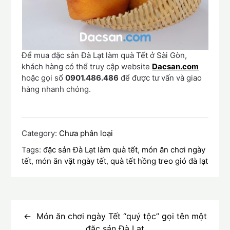
Để mua đặc sản Đà Lạt làm quà Tết ở Sài Gòn,
khách hàng có thể truy cập website
Dacsan.com
hoặc gọi số
0901.486.486
để được tư vấn và giao
hàng nhanh chóng.
Category:
Chưa phân loại
Tags:
đặc sản Đà Lạt làm quà tết
,
món ăn chơi ngày
tết
,
món ăn vặt ngày tết
,
quà tết hồng treo gió đà lạt
Điều
hướng
Món ăn chơi ngày Tết “quý tộc” gọi tên một
đặc sản Đà Lạt