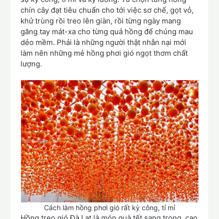
chín cây đạt tiêu chuẩn cho tới việc sơ chế, gọt vỏ,
khử trùng rồi treo lên giàn, rồi từng ngày mang
găng tay mát-xa cho từng quả hồng để chúng mau
dẻo mềm. Phải là những người thật nhẫn nại mới
làm nên những mẻ hồng phơi gió ngọt thơm chất
lượng.
Cách làm hồng phơi gió rất kỳ công, tỉ mỉ
Hồng treo gió Đà Lạt là món quà tết sang trọng, cao