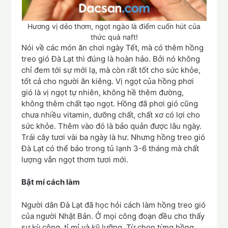
Hương vị dẻo thơm, ngọt ngào là điểm cuốn hút của
thức quà naft!
Nói về các món ăn chơi ngày Tết, mà có thêm hồng
treo gió Đà Lạt thì đúng là hoàn hảo. Bởi nó không
chỉ đem tới sự mới lạ, mà còn rất tốt cho sức khỏe,
tốt cả cho người ăn kiêng. Vị ngọt của hồng phơi
gió là vị ngọt tự nhiên, không hề thêm đường,
không thêm chất tạo ngọt. Hồng đã phơi gió cũng
chưa nhiều vitamin, dưỡng chất, chất xơ có lợi cho
sức khỏe. Thêm vào đó là bảo quản được lâu ngày.
Trái cây tươi vài ba ngày là hư. Nhưng hồng treo gió
Đà Lạt có thể bảo trong tủ lạnh 3-6 tháng mà chất
lượng vẫn ngọt thơm tươi mới.
Bật mí cách làm
Người dân Đà Lạt đã học hỏi cách làm hồng treo gió
của người Nhật Bản. Ở mọi công đoạn đều cho thấy
sự kỳ công, tỉ mỉ và kỹ lưỡng. Từ chọn từng hồng