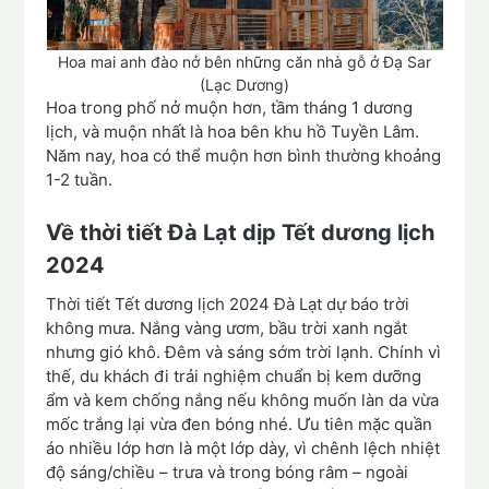
Hoa mai anh đào nở bên những căn nhà gỗ ở Đạ Sar
(Lạc Dương)
Hoa trong phố nở muộn hơn, tầm tháng 1 dương
lịch, và muộn nhất là hoa bên khu hồ Tuyền Lâm.
Năm nay, hoa có thể muộn hơn bình thường khoảng
1-2 tuần.
Về thời tiết Đà Lạt dịp Tết dương lịch
2024
Thời tiết Tết dương lịch 2024 Đà Lạt dự báo trời
không mưa. Nắng vàng ươm, bầu trời xanh ngắt
nhưng gió khô. Đêm và sáng sớm trời lạnh. Chính vì
thế, du khách đi trải nghiệm chuẩn bị kem dưỡng
ẩm và kem chống nắng nếu không muốn làn da vừa
mốc trắng lại vừa đen bóng nhé. Ưu tiên mặc quần
áo nhiều lớp hơn là một lớp dày, vì chênh lệch nhiệt
độ sáng/chiều – trưa và trong bóng râm – ngoài