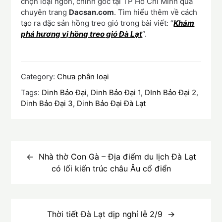
chọn loại ngon, chính gốc tại TP Hồ Chí Minh qua
chuyên trang
Dacsan.com
. Tìm hiểu thêm về cách
tạo ra đặc sản hồng treo gió trong bài viết: “
Khám
phá hương vị hồng treo gió Đà Lạt
“.
Category:
Chưa phân loại
Tags:
Dinh Bảo Đại
,
Dinh Bảo Đại 1
,
DInh Bảo Đại 2
,
Dinh Bảo Đại 3
,
Dinh Bảo Đại Đà Lạt
Điều
hướng
Nhà thờ Con Gà – Địa điểm du lịch Đà Lạt
có lối kiến trúc châu Âu cổ điển
bài
viết
Thời tiết Đà Lạt dịp nghỉ lễ 2/9